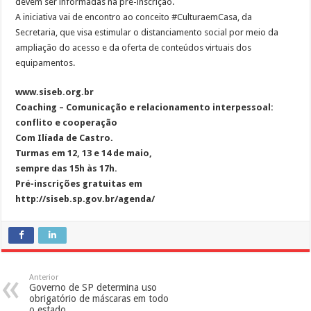
devem ser informadas na pré-inscrição.
A iniciativa vai de encontro ao conceito #CulturaemCasa, da
Secretaria, que visa estimular o distanciamento social por meio da
ampliação do acesso e da oferta de conteúdos virtuais dos
equipamentos.
www.siseb.org.br
Coaching – Comunicação e relacionamento interpessoal:
conflito e cooperação
Com Ilíada de Castro.
Turmas em 12, 13 e 14 de maio,
sempre das 15h às 17h.
Pré-inscrições gratuitas em
http://siseb.sp.gov.br/agenda/
Anterior
Governo de SP determina uso
obrigatório de máscaras em todo
o estado