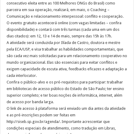
consecutivo eleita entre as 100 Melhores ONGs do Brasil) como
parceira em sua operação, realizará, em maio, o Coaching –
Comunicação e relacionamento interpessoal: conflito e cooperação.
O evento gratuito acontecerá online (com vagas limitadas – confira
disponibilidade) e contará com três turmas (cada uma em um dos
dias citados): em 12, 13 e 14 de maio, sempre das 15h às 17h.
A atividade será conduzida por Ilíada de Castro, doutora e mestre
pela ECA/USP, e visa trabalhar as habilidades comportamentais, que
são cada vez mais solicitadas para um relacionamento cooperativo no
mundo organizacional. Elas são essenciais para evitar conflitos e
exigem capacidade de escuta ativa, feedbacks eficazes e adaptação a
cada interlocutor.
Confira o público-alvo e os pré-requisitos para participar: trabalhar
em bibliotecas de acesso público do Estado de São Paulo; ter ensino
superior completo; e ter boas noções de informática, internet, além
de acesso por banda larga.
O link de acesso à plataforma será enviado um dia antes da atividade
e as pré-inscrições podem ser feitas em
http://siseb.sp.gov.br/agenda/. Importante acrescentar que
condições especiais de atendimento, como tradução em Libras,