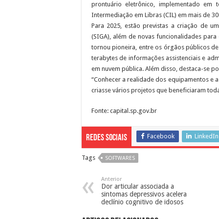
prontuário eletrônico, implementado em 
Intermediação em Libras (CIL) em mais de 30
Para 2025, estão previstas a criação de u
(SIGA), além de novas funcionalidades par
tornou pioneira, entre os órgãos públicos 
terabytes de informações assistenciais e adm
em nuvem pública. Além disso, destaca-se por
“Conhecer a realidade dos equipamentos e a
criasse vários projetos que beneficiaram toda
Fonte: capital.sp.gov.br
Facebook
LinkedIn
Redes Sociais
Tags
SOFTWARES
Anterior
Dor articular associada a
sintomas depressivos acelera
declínio cognitivo de idosos