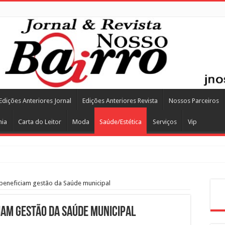
Edições Anteriores Jornal
Edições Anteriores Revista
Nossos Parceiros
mia
Carta do Leitor
Moda
Saúde/Estética
Serviços
Vip
beneficiam gestão da Saúde municipal
Pes
am gestão da Saúde municipal