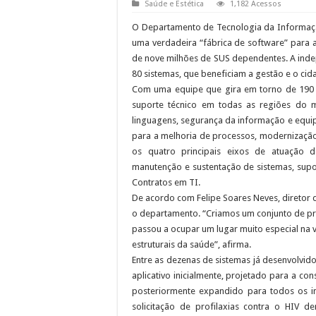
Saúde e Estética
1,182 Acessos
O Departamento de Tecnologia da Informação
uma verdadeira “fábrica de software” para 
de nove milhões de SUS dependentes. A inde
80 sistemas, que beneficiam a gestão e o cid
Com uma equipe que gira em torno de 190 pro
suporte técnico em todas as regiões do m
linguagens, segurança da informação e equipe
para a melhoria de processos, modernização
os quatro principais eixos de atuação d
manutenção e sustentação de sistemas, supo
Contratos em TI.
De acordo com Felipe Soares Neves, diretor 
o departamento. “Criamos um conjunto de pro
passou a ocupar um lugar muito especial na v
estruturais da saúde”, afirma.
Entre as dezenas de sistemas já desenvolvido
aplicativo inicialmente, projetado para a con
posteriormente expandido para todos os imu
solicitação de profilaxias contra o HIV d