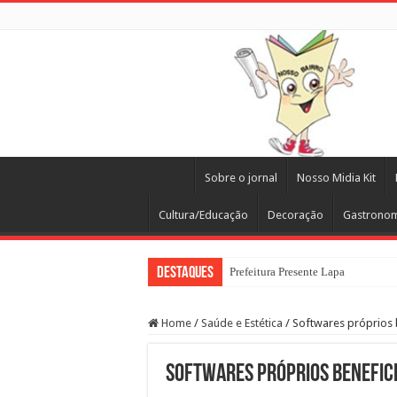
Sobre o jornal
Nosso Midia Kit
Cultura/Educação
Decoração
Gastrono
Destaques
Prefeitura Presente Lapa
Home
/
Saúde e Estética
/
Softwares próprios 
Softwares próprios benefici