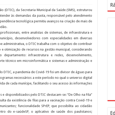
Rá
 (DTIC), da Secretaria Municipal da Saúde (SMS), estruturou
atender às demandas da pasta, responsável pelo atendimento
pendência tecnológica permitiu avanços na criação de mais de
adão.
fissionais, entre analistas de sistemas, de infraestrutura e
unicípio, desenvolvedores com especialidades em diversas
 administrativa, o DTIC trabalha com o objetivo de contribuir
 e otimização de recursos na gestão municipal, considerando
o departamento: infraestrutura e redes, desenvolvimento,
rte técnico em microinformática e sistemas e administração e
do DTIC, a pandemia de Covid-19 foi um divisor de águas para
gramas necessários a este período no qual o universo digital
ida de cada munícipe, facilitando o seu acesso às informações
s e disponibilizados pelo DTIC destacam-se: “De Olho na Fila”
sulta da existência de filas para a vacinação contra Covid-19 e
nizantes; funcionalidade SPrEP, que possibilita ao cidadão
entro do e-saúdeSP, o aplicativo de saúde dos paulistanos;
Ed