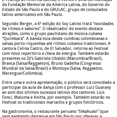
da Fundação Memorial da América Latina, do Governo do
Estado de São Paulo e do GRULAC, grupo de consulados
latino-americanos em São Paulo.
Segundo Berger, a 6ª edição do Soy Latino trará “novidades
de ritmos e sabores”. O idealizador do evento destaca
atrações, como o grupo paulistano de música cubana
“Quimbará”. A banda toca desde cumbias colombianas e
salsas porto-riquenhas até ritmos cubanos tradicionais. A
cantora Celina Castro, de El Salvador, retorna ao Festival
com novo repertório e cheia de energia. Também estarão
presentes os DJ’s Gabriela Ubaldo (Macumbia/Brasil),
Branca (Salsa/Reggaeton), Bruno Gadelha (Congresso
Mundial da Salsa/Brasil) e Montoya (Salsa, Reggaeton,
Merengue/Colômbia).
Entre uma e outra apresentação, o público será convidado a
participar da aula de dança com o professor Luiz Guarany
ao som dos últimos sucessos latinos dos cantores: Luis
Fonci, Maluma e Anitta, por exemplo. Também estarão no
Festival os tradicionais mariachis e grupos folclóricos.
Na gastronomia, o restaurante peruano “Inkahuasi” (que
vem ganhando destaque em São Paulo por oferecer a