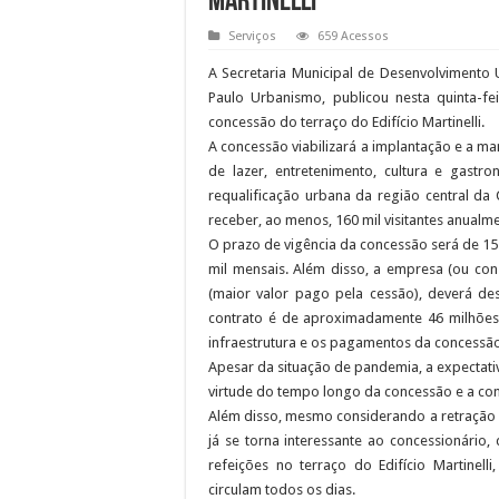
Martinelli
Serviços
659 Acessos
A Secretaria Municipal de Desenvolvimento
Paulo Urbanismo, publicou nesta quinta-fei
concessão do terraço do Edifício Martinelli.
A concessão viabilizará a implantação e a 
de lazer, entretenimento, cultura e gastr
requalificação urbana da região central da
receber, ao menos, 160 mil visitantes anualme
O prazo de vigência da concessão será de 15
mil mensais. Além disso, a empresa (ou consó
(maior valor pago pela cessão), deverá de
contrato é de aproximadamente 46 milhões 
infraestrutura e os pagamentos da concessão
Apesar da situação de pandemia, a expectativ
virtude do tempo longo da concessão e a co
Além disso, mesmo considerando a retração 
já se torna interessante ao concessionário,
refeições no terraço do Edifício Martinell
circulam todos os dias.