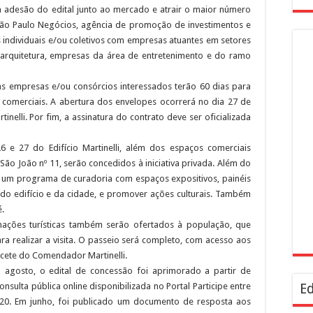
a adesão do edital junto ao mercado e atrair o maior número
São Paulo Negócios, agência de promoção de investimentos e
individuais e/ou coletivos com empresas atuantes em setores
 arquitetura, empresas da área de entretenimento e do ramo
as empresas e/ou consórcios interessados terão 60 dias para
comerciais. A abertura dos envelopes ocorrerá no dia 27 de
tinelli. Por fim, a assinatura do contrato deve ser oficializada
6 e 27 do Edifício Martinelli, além dos espaços comerciais
 São João nº 11, serão concedidos à iniciativa privada. Além do
r um programa de curadoria com espaços expositivos, painéis
a do edifício e da cidade, e promover ações culturais. Também
é.
ações turísticas também serão ofertados à população, que
 realizar a visita. O passeio será completo, com acesso aos
acete do Comendador Martinelli.
 agosto, o edital de concessão foi aprimorado a partir de
onsulta pública online disponibilizada no Portal Participe entre
Ed
020. Em junho, foi publicado um documento de resposta aos