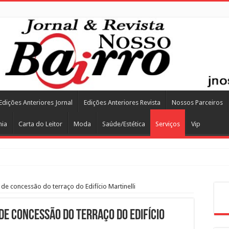
Edições Anteriores Jornal
Edições Anteriores Revista
Nossos Parceiros
mia
Carta do Leitor
Moda
Saúde/Estética
Serviços
Vip
de concessão do terraço do Edifício Martinelli
Pes
de concessão do terraço do Edifício