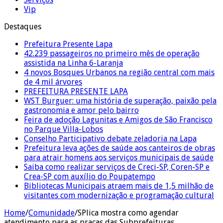
Vip
Destaques
Prefeitura Presente Lapa
42.239 passageiros no primeiro mês de operação
assistida na Linha 6-Laranja
4 novos Bosques Urbanos na região central com mais
de 4 mil árvores
PREFEITURA PRESENTE LAPA
WST Burguer: uma história de superação, paixão pela
gastronomia e amor pelo bairro
Feira de adoção Lagunitas e Amigos de São Francisco
no Parque Villa-Lobos
Conselho Participativo debate zeladoria na Lapa
Prefeitura leva ações de saúde aos canteiros de obras
para atrair homens aos serviços municipais de saúde
Saiba como realizar serviços de Creci-SP, Coren-SP e
Crea-SP com auxílio do Poupatempo
Bibliotecas Municipais atraem mais de 1,5 milhão de
visitantes com modernização e programação cultural
Home
/
Comunidade
/
SPlica mostra como agendar
atendimento para as praças das Subprefeituras