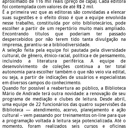
aproximado de 116 mil reais (preço de capa). Cada editora
foi contemplada com valores de até R$ 2 mil.
É a primeira vez que as editoras são convidadas a elencar
suas sugestões e o efeito disso é que a equipe envolvida
nesse trabalho, constituída por oito bibliotecários, pode
escolher a partir de um repertório muito mais ampliado.
Encontrando títulos que poderiam ter passado
despercebidos por não terem tido tanta divulgação na
imprensa, garantiu-se a bibliodiversidade.
A seleção feita pela equipe foi pautada pela diversidade
cultural, de gênero, étnico-racial, política e de pensamento,
incluindo a literatura periférica. A equipe de
desenvolvimento de coleções continua a ter total
autonomia para escolher também o que não veio via edital,
ou seja, a partir de indicações de usuários e especialistas
em diversos campos do conhecimento.
Quando for possível a reabertura ao público, a Biblioteca
Mário de Andrade terá outra novidade: a renovação de seu
programa de mediação e clubes de leitura. Desde abril,
uma equipe de 22 funcionários das quatro supervisões da
Biblioteca — atendimento, acervo, planejamento e ação
cultural – vem passando por treinamentos on-line para que
a programação voltada à leitura seja potencializada. Até o
momento, foram realizados seis cursos e oficinas