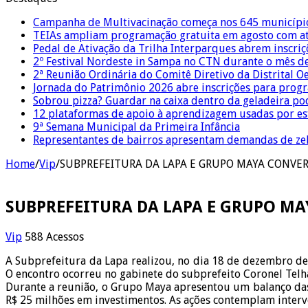
Campanha de Multivacinação começa nos 645 municípi
TEIAs ampliam programação gratuita em agosto com ati
Pedal de Ativação da Trilha Interparques abrem inscriç
2º Festival Nordeste in Sampa no CTN durante o mês d
2ª Reunião Ordinária do Comitê Diretivo da Distrital O
Jornada do Patrimônio 2026 abre inscrições para prog
Sobrou pizza? Guardar na caixa dentro da geladeira pode
12 plataformas de apoio à aprendizagem usadas por es
9ª Semana Municipal da Primeira Infância
Representantes de bairros apresentam demandas de zel
Home
/
Vip
/
SUBPREFEITURA DA LAPA E GRUPO MAYA CONVER
SUBPREFEITURA DA LAPA E GRUPO M
Vip
588 Acessos
A Subprefeitura da Lapa realizou, no dia 18 de dezembro de
O encontro ocorreu no gabinete do subprefeito Coronel Telh
Durante a reunião, o Grupo Maya apresentou um balanço da
R$ 25 milhões em investimentos. As ações contemplam interv