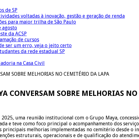
os de SP
vidades voltadas à inovação, gestão e geração de renda
ões para maior trilha de São Paulo
e agosto
este da ACSP
ramação de cursos
 ser um erro, veja o jeito certo
tudantes da rede estadual SP
adoria na Casa Civil
SAM SOBRE MELHORIAS NO CEMITÉRIO DA LAPA
AYA CONVERSAM SOBRE MELHORIAS NO 
 2025, uma reunião institucional com o Grupo Maya, concessi
ada e teve como foco principal o acompanhamento dos serviços
s principais melhorias implementadas no cemitério desde o i
enções estruturais, operacionais e de qualificação do atendi