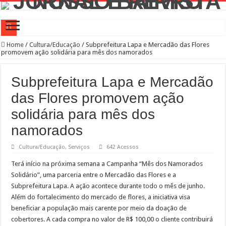
Campanha de Multivacinação começa nos 645 municípios de SP
Home
/
Cultura/Educação
/
Subprefeitura Lapa e Mercadão das Flores
promovem ação solidária para mês dos namorados
TEIAs ampliam programação gratuita em agosto com atividades voltadas à inovaç
Pedal de Ativação da Trilha Interparques abrem inscrições para maior trilha de S
Subprefeitura Lapa e Mercadão
2º Festival Nordeste in Sampa no CTN durante o mês de agosto
das Flores promovem ação
2ª Reunião Ordinária do Comitê Diretivo da Distrital Oeste da ACSP
solidária para mês dos
Jornada do Patrimônio 2026 abre inscrições para programação de cursos
namorados
Sobrou pizza? Guardar na caixa dentro da geladeira pode ser um erro, veja o jeito
Cultura/Educação
,
Serviços
642 Acessos
12 plataformas de apoio à aprendizagem usadas por estudantes da rede estadual 
Terá início na próxima semana a Campanha “Mês dos Namorados
9ª Semana Municipal da Primeira Infância
Solidário”, uma parceria entre o Mercadão das Flores e a
Subprefeitura Lapa. A ação acontece durante todo o mês de junho.
Representantes de bairros apresentam demandas de zeladoria na Casa Civil
Além do fortalecimento do mercado de flores, a iniciativa visa
beneficiar a população mais carente por meio da doação de
cobertores. A cada compra no valor de R$ 100,00 o cliente contribuirá