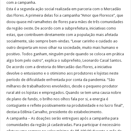
com a campanha.
Esta é a segunda ação social realizada em parceria com o Mercadão
das Flores. A primeira delas foi a campanha “Amor que Floresce”, que
doou quase mil ramalhetes de flores para mães de três comunidades
da região oeste. De acordo com a subprefeitura, iniciativas como
estas, que contribuem diretamente com a população mais afetada
socialmente, são sempre bem-vindas. “Levar carinho e cuidado ao
outro desperta um novo olhar na sociedade, muito mais humano e
positivo. Todos ganham, ninguém perde quando se coloca em prática
algo bom pelo outro”, explica o subprefeito, Leonardo Casal Santos.
De acordo com a diretoria do Mercadão das Flores, a iniciativa
devolve o entusiasmo e o otimismo aos produtores e lojistas neste
período de dificuldade enfrentada por conta da pandemia. “São
milhares de trabalhadores envolvidos, desde o pequeno produtor
rural até os lojistas e empregados. Quando se tem uma causa nobre
de plano de fundo, o brilho nos olhos fala por si, a energia é
contagiante e reflete positivamente na produtividade e no lucro final”,
destaca Edênia Carvalho, presidente do estabelecimento.
A campanha – As doações serão entregues após a campanha para
comunidades da região já cadastradas. Para participar é necessário