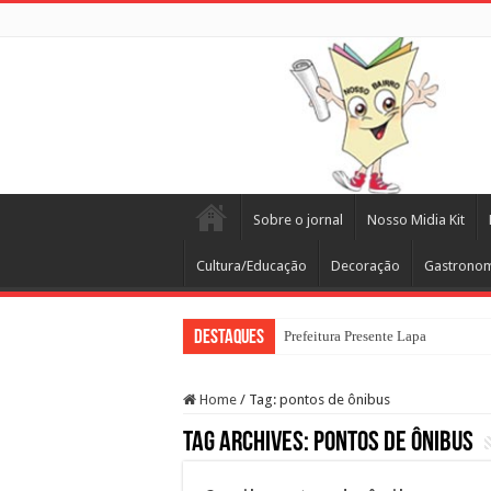
Sobre o jornal
Nosso Midia Kit
Cultura/Educação
Decoração
Gastrono
Destaques
Prefeitura Presente Lapa
Home
/
Tag:
pontos de ônibus
Tag Archives:
pontos de ônibus