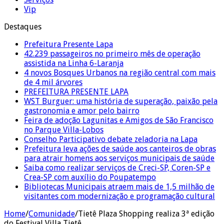
Vip
Destaques
Prefeitura Presente Lapa
42.239 passageiros no primeiro mês de operação
assistida na Linha 6-Laranja
4 novos Bosques Urbanos na região central com mais
de 4 mil árvores
PREFEITURA PRESENTE LAPA
WST Burguer: uma história de superação, paixão pela
gastronomia e amor pelo bairro
Feira de adoção Lagunitas e Amigos de São Francisco
no Parque Villa-Lobos
Conselho Participativo debate zeladoria na Lapa
Prefeitura leva ações de saúde aos canteiros de obras
para atrair homens aos serviços municipais de saúde
Saiba como realizar serviços de Creci-SP, Coren-SP e
Crea-SP com auxílio do Poupatempo
Bibliotecas Municipais atraem mais de 1,5 milhão de
visitantes com modernização e programação cultural
Home
/
Comunidade
/
Tietê Plaza Shopping realiza 3ª edição
do Festival Villa Tietê