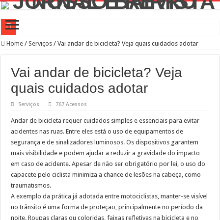
Campanha de Multivacinação começa nos 645 municípios de SP
Home
/
Serviços
/
Vai andar de bicicleta? Veja quais cuidados adotar
TEIAs ampliam programação gratuita em agosto com atividades voltadas à inovaç
Vai andar de bicicleta? Veja
Pedal de Ativação da Trilha Interparques abrem inscrições para maior trilha de S
quais cuidados adotar
2º Festival Nordeste in Sampa no CTN durante o mês de agosto
Serviços
767 Acessos
2ª Reunião Ordinária do Comitê Diretivo da Distrital Oeste da ACSP
Andar de bicicleta requer cuidados simples e essenciais para evitar
Jornada do Patrimônio 2026 abre inscrições para programação de cursos
acidentes nas ruas. Entre eles está o uso de equipamentos de
Sobrou pizza? Guardar na caixa dentro da geladeira pode ser um erro, veja o jeito
segurança e de sinalizadores luminosos. Os dispositivos garantem
12 plataformas de apoio à aprendizagem usadas por estudantes da rede estadual 
mais visibilidade e podem ajudar a reduzir a gravidade do impacto
em caso de acidente. Apesar de não ser obrigatório por lei, o uso do
9ª Semana Municipal da Primeira Infância
capacete pelo ciclista minimiza a chance de lesões na cabeça, como
Representantes de bairros apresentam demandas de zeladoria na Casa Civil
traumatismos.
A exemplo da prática já adotada entre motociclistas, manter-se visível
no trânsito é uma forma de proteção, principalmente no período da
noite. Roupas claras ou coloridas, faixas refletivas na bicicleta e no