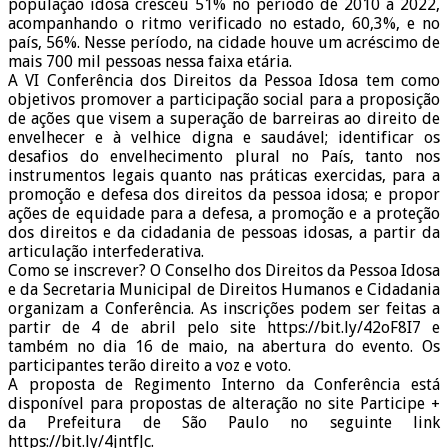
população idosa cresceu 51% no período de 2010 a 2022,
acompanhando o ritmo verificado no estado, 60,3%, e no
país, 56%. Nesse período, na cidade houve um acréscimo de
mais 700 mil pessoas nessa faixa etária.
A VI Conferência dos Direitos da Pessoa Idosa tem como
objetivos promover a participação social para a proposição
de ações que visem a superação de barreiras ao direito de
envelhecer e à velhice digna e saudável; identificar os
desafios do envelhecimento plural no País, tanto nos
instrumentos legais quanto nas práticas exercidas, para a
promoção e defesa dos direitos da pessoa idosa; e propor
ações de equidade para a defesa, a promoção e a proteção
dos direitos e da cidadania de pessoas idosas, a partir da
articulação interfederativa.
Como se inscrever? O Conselho dos Direitos da Pessoa Idosa
e da Secretaria Municipal de Direitos Humanos e Cidadania
organizam a Conferência. As inscrições podem ser feitas a
partir de 4 de abril pelo site https://bit.ly/42oF8I7 e
também no dia 16 de maio, na abertura do evento. Os
participantes terão direito a voz e voto.
A proposta de Regimento Interno da Conferência está
disponível para propostas de alteração no site Participe +
da Prefeitura de São Paulo no seguinte link
https://bit.ly/4jntfJc.