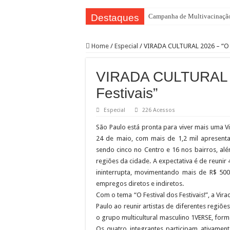
Destaques
Campanha de Multivacinação
TEIAs ampliam programação gr
Home
/
Especial
/
VIRADA CULTURAL 2026 – “O Fe
Pedal de Ativação da Trilha I
2º Festival Nordeste in Samp
VIRADA CULTURAL 20
2ª Reunião Ordinária do Comi
Festivais”
Jornada do Patrimônio 2026 a
Especial
226 Acessos
Sobrou pizza? Guardar na caix
São Paulo está pronta para viver mais uma Vi
12 plataformas de apoio à ap
24 de maio, com mais de 1,2 mil apresentaç
9ª Semana Municipal da Prime
sendo cinco no Centro e 16 nos bairros, al
regiões da cidade. A expectativa é de reuni
Representantes de bairros ap
ininterrupta, movimentando mais de R$ 50
empregos diretos e indiretos.
Com o tema “O Festival dos Festivais!”, a Vir
Paulo ao reunir artistas de diferentes regiõe
o grupo multicultural masculino 1VERSE, form
Os quatro integrantes participam ativamen