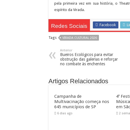
pela primeira vez em sua história, o Theat
espírito da Virada.
Facebook
L
Redes Sociais
Tags
VIRADA CULTURAL 2026
Anterior
Bueiros Ecológicos para evitar
obstrução das galerias e reforçar
no combate às enchentes
Artigos Relacionados
Campanha de
4º Fest
Multivacinação começa nos
Música
645 municípios de SP
em São
6 dias ago
2 sema