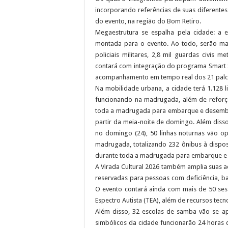
incorporando referências de suas diferentes
do evento, na região do Bom Retiro.
Megaestrutura se espalha pela cidade: a 
montada para o evento. Ao todo, serão mais
policiais militares, 2,8 mil guardas civis
contará com integração do programa Smart 
acompanhamento em tempo real dos 21 palcos
Na mobilidade urbana, a cidade terá 1.128 
funcionando na madrugada, além de reforç
toda a madrugada para embarque e desembar
partir da meia-noite de domingo. Além disso
no domingo (24), 50 linhas noturnas vão op
madrugada, totalizando 232 ônibus à dispo
durante toda a madrugada para embarque 
A Virada Cultural 2026 também amplia suas aç
reservadas para pessoas com deficiência, b
O evento contará ainda com mais de 50 se
Espectro Autista (TEA), além de recursos tec
Além disso, 32 escolas de samba vão se a
simbólicos da cidade funcionarão 24 horas