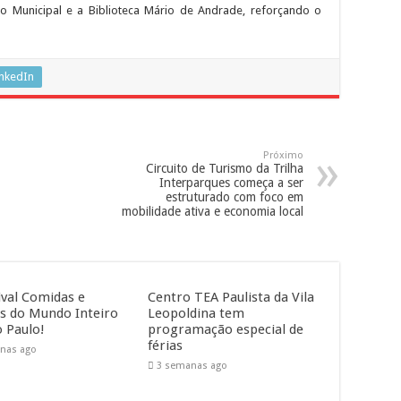
ro Municipal e a Biblioteca Mário de Andrade, reforçando o
inkedIn
Próximo
Circuito de Turismo da Trilha
Interparques começa a ser
estruturado com foco em
mobilidade ativa e economia local
ival Comidas e
Centro TEA Paulista da Vila
s do Mundo Inteiro
Leopoldina tem
 Paulo!
programação especial de
férias
nas ago
3 semanas ago