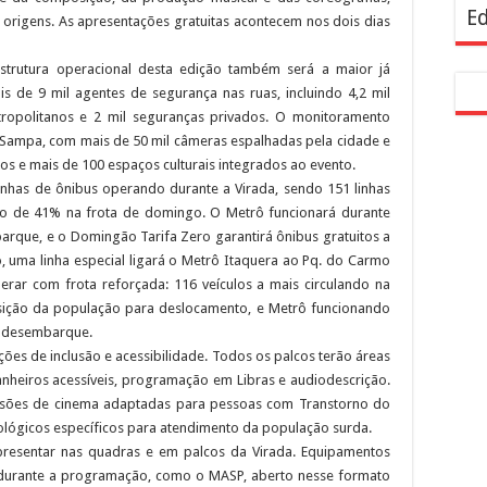
Ed
 origens. As apresentações gratuitas acontecem nos dois dias
estrutura operacional desta edição também será a maior já
 de 9 mil agentes de segurança nas ruas, incluindo 4,2 mil
 metropolitanos e 2 mil seguranças privados. O monitoramento
Sampa, com mais de 50 mil câmeras espalhadas pela cidade e
 e mais de 100 espaços culturais integrados ao evento.
linhas de ônibus operando durante a Virada, sendo 151 linhas
o de 41% na frota de domingo. O Metrô funcionará durante
que, e o Domingão Tarifa Zero garantirá ônibus gratuitos a
, uma linha especial ligará o Metrô Itaquera ao Pq. do Carmo
erar com frota reforçada: 116 veículos a mais circulando na
sição da população para deslocamento, e Metrô funcionando
e desembarque.
ões de inclusão e acessibilidade. Todos os palcos terão áreas
anheiros acessíveis, programação em Libras e audiodescrição.
ssões de cinema adaptadas para pessoas com Transtorno do
nológicos específicos para atendimento da população surda.
presentar nas quadras e em palcos da Virada. Equipamentos
 durante a programação, como o MASP, aberto nesse formato