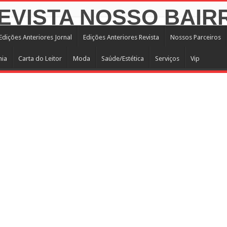
Edições Anteriores Jornal
Edições Anteriores Revista
Nossos Parceiros
mia
Carta do Leitor
Moda
Saúde/Estética
Serviços
Vip