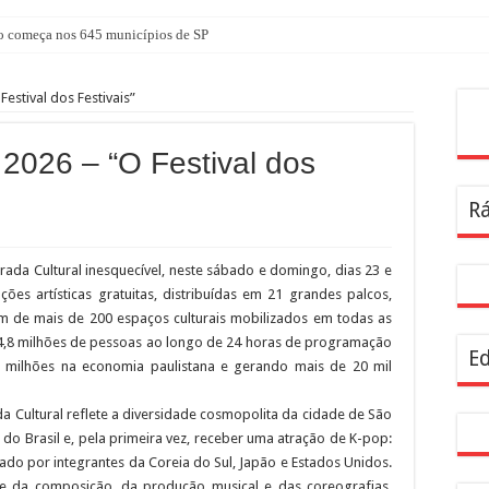
 começa nos 645 municípios de SP
atuita em agosto com atividades voltadas à inovação, gestão e geração de renda
stival dos Festivais”
nterparques abrem inscrições para maior trilha de São Paulo
Pes
a no CTN durante o mês de agosto
26 – “O Festival dos
tê Diretivo da Distrital Oeste da ACSP
Rá
bre inscrições para programação de cursos
a dentro da geladeira pode ser um erro, veja o jeito certo
rada Cultural inesquecível, neste sábado e domingo, dias 23 e
rendizagem usadas por estudantes da rede estadual SP
ões artísticas gratuitas, distribuídas em 21 grandes palcos,
ira Infância
ém de mais de 200 espaços culturais mobilizados em todas as
r 4,8 milhões de pessoas ao longo de 24 horas de programação
resentam demandas de zeladoria na Casa Civil
Ed
0 milhões na economia paulistana e gerando mais de 20 mil
ada Cultural reflete a diversidade cosmopolita da cidade de São
s do Brasil e, pela primeira vez, receber uma atração de K-pop:
ado por integrantes da Coreia do Sul, Japão e Estados Unidos.
te da composição, da produção musical e das coreografias,