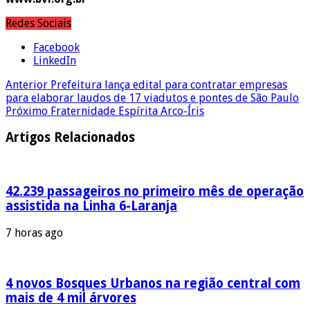
Redes Sociais
Facebook
LinkedIn
Anterior
Prefeitura lança edital para contratar empresas
para elaborar laudos de 17 viadutos e pontes de São Paulo
Próximo
Fraternidade Espírita Arco-Íris
Artigos Relacionados
42.239 passageiros no primeiro mês de operação
assistida na Linha 6-Laranja
7 horas ago
4 novos Bosques Urbanos na região central com
mais de 4 mil árvores