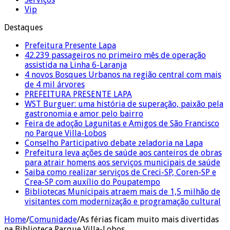
Vip
Destaques
Prefeitura Presente Lapa
42.239 passageiros no primeiro mês de operação
assistida na Linha 6-Laranja
4 novos Bosques Urbanos na região central com mais
de 4 mil árvores
PREFEITURA PRESENTE LAPA
WST Burguer: uma história de superação, paixão pela
gastronomia e amor pelo bairro
Feira de adoção Lagunitas e Amigos de São Francisco
no Parque Villa-Lobos
Conselho Participativo debate zeladoria na Lapa
Prefeitura leva ações de saúde aos canteiros de obras
para atrair homens aos serviços municipais de saúde
Saiba como realizar serviços de Creci-SP, Coren-SP e
Crea-SP com auxílio do Poupatempo
Bibliotecas Municipais atraem mais de 1,5 milhão de
visitantes com modernização e programação cultural
Home
/
Comunidade
/
As férias ficam muito mais divertidas
na Biblioteca Parque Villa-Lobos