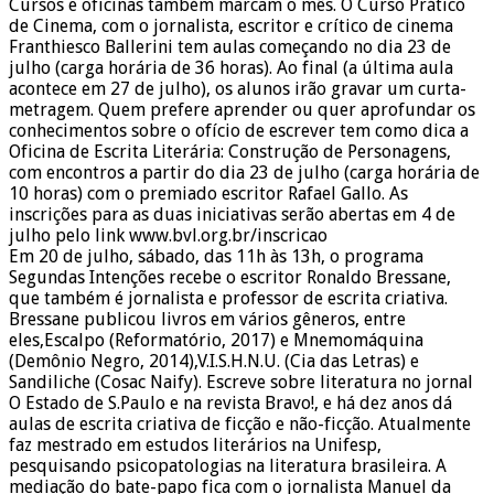
Cursos e oficinas também marcam o mês. O Curso Prático
de Cinema, com o jornalista, escritor e crítico de cinema
Franthiesco Ballerini tem aulas começando no dia 23 de
julho (carga horária de 36 horas). Ao final (a última aula
acontece em 27 de julho), os alunos irão gravar um curta-
metragem. Quem prefere aprender ou quer aprofundar os
conhecimentos sobre o ofício de escrever tem como dica a
Oficina de Escrita Literária: Construção de Personagens,
com encontros a partir do dia 23 de julho (carga horária de
10 horas) com o premiado escritor Rafael Gallo. As
inscrições para as duas iniciativas serão abertas em 4 de
julho pelo link www.bvl.org.br/inscricao
Em 20 de julho, sábado, das 11h às 13h, o programa
Segundas Intenções recebe o escritor Ronaldo Bressane,
que também é jornalista e professor de escrita criativa.
Bressane publicou livros em vários gêneros, entre
eles,Escalpo (Reformatório, 2017) e Mnemomáquina
(Demônio Negro, 2014),V.I.S.H.N.U. (Cia das Letras) e
Sandiliche (Cosac Naify). Escreve sobre literatura no jornal
O Estado de S.Paulo e na revista Bravo!, e há dez anos dá
aulas de escrita criativa de ficção e não-ficção. Atualmente
faz mestrado em estudos literários na Unifesp,
pesquisando psicopatologias na literatura brasileira. A
mediação do bate-papo fica com o jornalista Manuel da