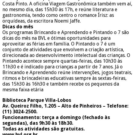
Costa Pinto. A oficina Viagem Gastronômica também vem aí,
no mesmo dia, das 15h30 às 17h, e reúne literatura e
gastronomia, tendo como centro o romance Írisz: as
orquídeas, da escritora Noemi Jaffe.
Dicas do mês
Os programas Brincando e Aprendendo e Pintando o 7 são
dicas do mês na BVL e ótimas oportunidades para
aproveitar as férias em família. O Pintando o 7 é um
conjunto de atividades que envolvem a criação artística,
direcionada ao desenvolvimento intelectual das crianças. O
Pintando acontece sempre quartas-feiras, das 10h30 às
11h30 e é indicado para crianças a partir de 7 anos. Já o
Brincando e Aprendendo reúne intervenções, jogos teatrais,
ritmos e brincadeiras educativas sempre às sextas-feiras,
das 15h30 às 16h30 e também recebe os pequenos da
mesma faixa etária
Biblioteca Parque Villa-Lobos
Av. Queiroz Filho, 1.205 – Alto de Pinheiros – Telefone:
(11) 3024-2500.
Funcionamento: terça a domingo (fechado às
segundas), das 9h30 às 18h30.
Todas as atividades são gratuitas.
www.bvl.org.br