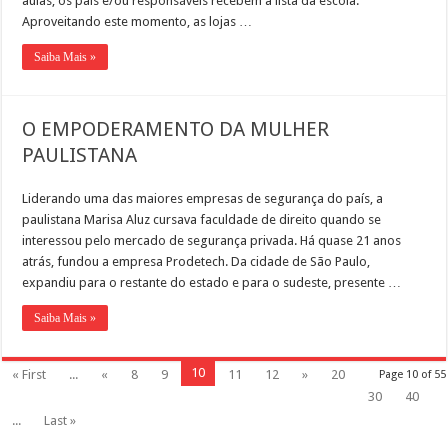
aulas, os pais e/ou responsáveis recebem a lista da escola.
Aproveitando este momento, as lojas …
Saiba Mais »
O EMPODERAMENTO DA MULHER
PAULISTANA
Liderando uma das maiores empresas de segurança do país, a
paulistana Marisa Aluz cursava faculdade de direito quando se
interessou pelo mercado de segurança privada. Há quase 21 anos
atrás, fundou a empresa Prodetech. Da cidade de São Paulo,
expandiu para o restante do estado e para o sudeste, presente …
Saiba Mais »
10
« First
...
«
8
9
11
12
»
20
Page 10 of 55
30
40
...
Last »