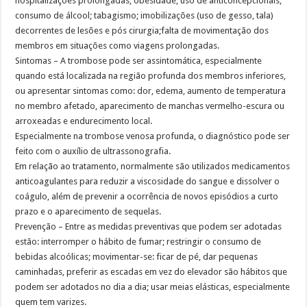
hospitalizações prolongadas; obesidade; uso de anticoncepcionais;
consumo de álcool; tabagismo; imobilizações (uso de gesso, tala)
decorrentes de lesões e pós cirurgia;falta de movimentação dos
membros em situações como viagens prolongadas.
Sintomas – A trombose pode ser assintomática, especialmente
quando está localizada na região profunda dos membros inferiores,
ou apresentar sintomas como: dor, edema, aumento de temperatura
no membro afetado, aparecimento de manchas vermelho-escura ou
arroxeadas e endurecimento local.
Especialmente na trombose venosa profunda, o diagnóstico pode ser
feito com o auxílio de ultrassonografia.
Em relação ao tratamento, normalmente são utilizados medicamentos
anticoagulantes para reduzir a viscosidade do sangue e dissolver o
coágulo, além de prevenir a ocorrência de novos episódios a curto
prazo e o aparecimento de sequelas.
Prevenção – Entre as medidas preventivas que podem ser adotadas
estão: interromper o hábito de fumar; restringir o consumo de
bebidas alcoólicas; movimentar-se: ficar de pé, dar pequenas
caminhadas, preferir as escadas em vez do elevador são hábitos que
podem ser adotados no dia a dia; usar meias elásticas, especialmente
quem tem varizes.