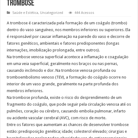
Trombose
Saúde e Estética
,
Uncategorized
444 Acessos
A trombose é caracterizada pela formação de um coágulo (trombo)
dentro do vaso sanguíneo, nos membros inferiores ou superiores. Ela
é responsável por causar inflamação na parede do vaso e decorre de
fatores genéticos, ambientais e fatores predisponentes (longas
internações, imobilização prolongada, entre outros).
Na trombose venosa superficial acontece a inflamação e coagulação
em uma veia superficial, geralmente nos braços ou nas pernas,
causando incômodo e dor. Na trombose venosa profunda ou
tromboembolismo venoso (TEV), a formação do coágulo ocorre no
interior de um vaso grande, geralmente na parte profunda dos
membros inferiores.
Na trombose profunda, existe o risco do desprendimento de um
fragmento do coágulo, que pode seguir pela circulação venosa até os
pulmões, coração ou cérebro, causando embolia pulmonar, infarto
ou acidente vascular cerebral (AVC), com risco de morte.
Entre os fatores que aumentam as chances de desenvolver trombose
estão: predisposição genética; idade; colesterol elevado; cirurgias e