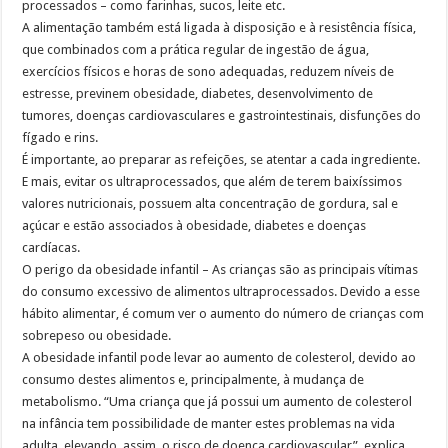
processados – como farinhas, sucos, leite etc.
A alimentação também está ligada à disposição e à resistência física,
que combinados com a prática regular de ingestão de água,
exercícios físicos e horas de sono adequadas, reduzem níveis de
estresse, previnem obesidade, diabetes, desenvolvimento de
tumores, doenças cardiovasculares e gastrointestinais, disfunções do
fígado e rins.
É importante, ao preparar as refeições, se atentar a cada ingrediente.
E mais, evitar os ultraprocessados, que além de terem baixíssimos
valores nutricionais, possuem alta concentração de gordura, sal e
açúcar e estão associados à obesidade, diabetes e doenças
cardíacas.
O perigo da obesidade infantil – As crianças são as principais vítimas
do consumo excessivo de alimentos ultraprocessados. Devido a esse
hábito alimentar, é comum ver o aumento do número de crianças com
sobrepeso ou obesidade.
A obesidade infantil pode levar ao aumento de colesterol, devido ao
consumo destes alimentos e, principalmente, à mudança de
metabolismo. “Uma criança que já possui um aumento de colesterol
na infância tem possibilidade de manter estes problemas na vida
adulta, elevando, assim, o risco de doença cardiovascular”, explica