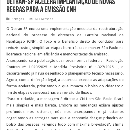
Detran-SP acelera implantação de novas
regras para a emissão CNH
Serviços
641 Acessos
O Detran-SP iniciou uma implementação imediata da reestruturação
nacional do processo de obtenção da Carteira Nacional de
Habilitação (CNH). O foco é o benefício direto do condutor para
reduzir custos, simplificar etapas burocráticas e manter São Paulo na
liderança nacional em eficiência e menores taxas de emissão.
Antecipando-se à publicação das novas normas federais – Resolução
Contran nº 1.020/2025 e Medida Provisória nº 1.327/2025 -, o
departamento já havia desenhado o planejamento técnico necessário.
Agora, com a definição legal, a autarquia executa as adaptações de
forma acelerada, priorizando o que impacta o bolso do cidadão: o
fim de etapas desnecessárias e a revisão de fluxos.
“Para o cidadão, a mensagem é direta: a CNH em São Paulo ficará
mais simples e mais barata. Embora as mudanças exijam ajustes
profundos nos sistemas, nós nos antecipamos e já estamos
organizando as entregas para que a economia chegue primeiro ao
bolso das pessoas. Faremos tudo com máxima brevidade”, afirma