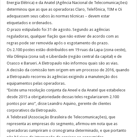
Energia Elétrica) e da Anatel (Agência Nacional de Telecomunicações)
determinou que as que as operadoras Claro, Telefônica, TIM e Oi
adequassem seus cabos às normas técnicas – devem estar
etiquetados e ordenados.
O prazo estipulado foi 31 de agosto. Segundo as agências
reguladoras, qualquer fiação que não estiver de acordo com as
regras pode ser removida após o esgotamento do prazo.
Os 2.100 postes estão distribuídos em 19 ruas da Lapa (zona oeste),
Vila Olímpia (zona sul) e Liberdade (região central da capital) e de
Osasco e Barueri. A Eletropaulo não informou quais são as vias.
A decisão da comissão tem origem em um processo de 2016, quando
a Eletropaulo recorreu às agências exigindo a manutenção dos
equipamentos pelas operadoras.
“Existe uma resolução conjunta da Aneel e da Anatel que estabelece
desde 2015 a obrigatoriedade dessas teles regularizarem 2.100
pontos por ano”, disse Leandro Aquino, gerente de clientes
corporativos da Eletropaulo.
A Telebrasil (Associação Brasileira de Telecomunicações), que
representa as empresas do segmento, afirmou em nota que as
operadoras cumpriram o cronograma determinado, e que portanto