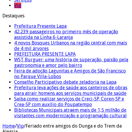
Vip
Destaques
Prefeitura Presente Lapa
42.239 passageiros no primeiro mês de operação
assistida na Linha 6-Laranja
4 novos Bosques Urbanos na região central com mais
de 4 mil árvores
PREFEITURA PRESENTE LAPA
WST Burguer: uma história de superação, paixão pela
gastronomia e amor pelo bairro
Feira de adoção Lagunitas e Amigos de São Francisco
no Parque Villa-Lobos
Conselho Participativo debate zeladoria na Lapa
Prefeitura leva ações de saúde aos canteiros de obras
para atrair homens aos serviços municipais de saúde
Saiba como realizar serviços de Creci-SP, Coren-SP e
Crea-SP com auxílio do Poupatempo
Bibliotecas Municipais atraem mais de 1,5 milhão de
visitantes com modernização e programação cultural
Home
/
Vip
/
Feriado entre amigos do Dunga e do Trem da
Alegria