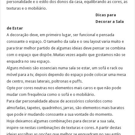
personalidade e o estilo dos donos da casa, equilibrando as cores, as
texturas e o mobiliário.
Dicas para
Decorar a Sala
de Estar
A decoração deve, em primeiro lugar, ser funcional e pensada
consoante o espaço. O tamanho da sala e o seu layout varia muito e
para tirar melhor partido de algumas ideias deve pensar se combina
com o espaço que dispõe. Muitas vezes aquilo que gostamos não se
enquadra no seu espaço.
Alguns móveis são essenciais numa sala se estar, um sofá e rack ou
móvel para a tv, depois dependo do espaço pode colocar uma mesa
de centro, mesas laterais, poltronas e puffs.
Opte por cores neutras nos elementos mais caros e que não pode
mudar com frequência como o sofá e o mobiliário.
Para dar personalidade abuse de acessórios coloridos como
almofadas, tapetes, quadrinhos, jarras, são elementos mais baratos
que pode ir mudando consoante a sua vontade do momento.
Hoje deixamos algumas combinações para decorar a sua sala,
inspire-se nestas combinações de texturas e cores. A partir destas
ideias escolhas as opções que melhor se enquadram no seu estilo,