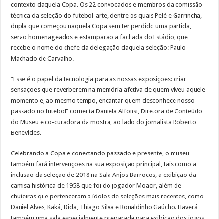
contexto daquela Copa. Os 22 convocados e membros da comissão
técnica da seleção do futebol-arte, dentre os quais Pelé e Garrincha,
dupla que começou naquela Copa sem ter perdido uma partida,
serão homenageados e estamparão a fachada do Estádio, que
recebe o nome do chefe da delegação daquela seleção: Paulo
Machado de Carvalho.
“Esse é o papel da tecnologia para as nossas exposições: criar
sensações que reverberem na memória afetiva de quem viveu aquele
momento e, ao mesmo tempo, encantar quem desconhece nosso
passado no futebol” comenta Daniela Alfonsi, Diretora de Conteúdo
do Museu e co-curadora da mostra, ao lado do jornalista Roberto
Benevides.
Celebrando a Copa e conectando passado e presente, o museu
também fará intervenções na sua exposição principal, tais como a
inclusão da seleção de 2018 na Sala Anjos Barrocos, a exibição da
camisa histórica de 1958 que foi do jogador Moacir, além de
chuteiras que pertenceram a ídolos de seleções mais recentes, como
Daniel Alves, Kaká, Dida, Thiago Silva e Ronaldinho Gaúcho. Haverá
também uma sala especialmente preparada para exibição dos jogos