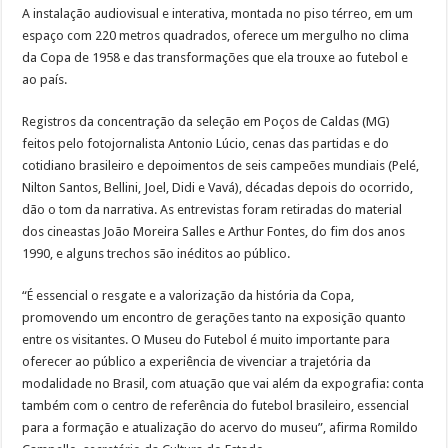
A instalação audiovisual e interativa, montada no piso térreo, em um
espaço com 220 metros quadrados, oferece um mergulho no clima
da Copa de 1958 e das transformações que ela trouxe ao futebol e
ao país.
Registros da concentração da seleção em Poços de Caldas (MG)
feitos pelo fotojornalista Antonio Lúcio, cenas das partidas e do
cotidiano brasileiro e depoimentos de seis campeões mundiais (Pelé,
Nilton Santos, Bellini, Joel, Didi e Vavá), décadas depois do ocorrido,
dão o tom da narrativa. As entrevistas foram retiradas do material
dos cineastas João Moreira Salles e Arthur Fontes, do fim dos anos
1990, e alguns trechos são inéditos ao público.
“É essencial o resgate e a valorização da história da Copa,
promovendo um encontro de gerações tanto na exposição quanto
entre os visitantes. O Museu do Futebol é muito importante para
oferecer ao público a experiência de vivenciar a trajetória da
modalidade no Brasil, com atuação que vai além da expografia: conta
também com o centro de referência do futebol brasileiro, essencial
para a formação e atualização do acervo do museu”, afirma Romildo