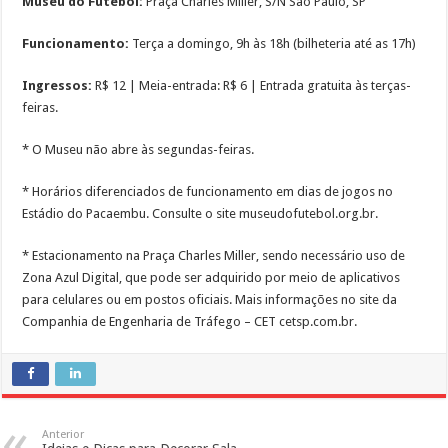
Museu do Futebol:
Praça Charles Miller, S/N São Paulo, SP
Funcionamento:
Terça a domingo, 9h às 18h (bilheteria até as 17h)
Ingressos:
R$ 12 | Meia-entrada: R$ 6 | Entrada gratuita às terças-
feiras.
* O Museu não abre às segundas-feiras.
* Horários diferenciados de funcionamento em dias de jogos no
Estádio do Pacaembu. Consulte o site museudofutebol.org.br.
* Estacionamento na Praça Charles Miller, sendo necessário uso de
Zona Azul Digital, que pode ser adquirido por meio de aplicativos
para celulares ou em postos oficiais. Mais informações no site da
Companhia de Engenharia de Tráfego – CET cetsp.com.br.
Anterior