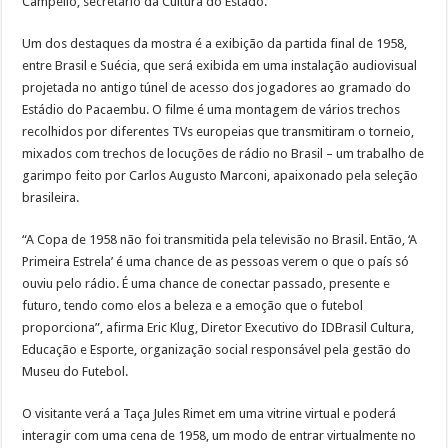
Campello, secretário da Cultura do Estado.
Um dos destaques da mostra é a exibição da partida final de 1958,
entre Brasil e Suécia, que será exibida em uma instalação audiovisual
projetada no antigo túnel de acesso dos jogadores ao gramado do
Estádio do Pacaembu. O filme é uma montagem de vários trechos
recolhidos por diferentes TVs europeias que transmitiram o torneio,
mixados com trechos de locuções de rádio no Brasil – um trabalho de
garimpo feito por Carlos Augusto Marconi, apaixonado pela seleção
brasileira.
“A Copa de 1958 não foi transmitida pela televisão no Brasil. Então, ‘A
Primeira Estrela’ é uma chance de as pessoas verem o que o país só
ouviu pelo rádio. É uma chance de conectar passado, presente e
futuro, tendo como elos a beleza e a emoção que o futebol
proporciona”, afirma Eric Klug, Diretor Executivo do IDBrasil Cultura,
Educação e Esporte, organização social responsável pela gestão do
Museu do Futebol.
O visitante verá a Taça Jules Rimet em uma vitrine virtual e poderá
interagir com uma cena de 1958, um modo de entrar virtualmente no