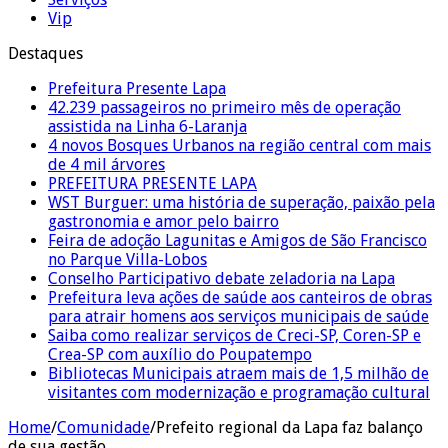
Vip
Destaques
Prefeitura Presente Lapa
42.239 passageiros no primeiro mês de operação
assistida na Linha 6-Laranja
4 novos Bosques Urbanos na região central com mais
de 4 mil árvores
PREFEITURA PRESENTE LAPA
WST Burguer: uma história de superação, paixão pela
gastronomia e amor pelo bairro
Feira de adoção Lagunitas e Amigos de São Francisco
no Parque Villa-Lobos
Conselho Participativo debate zeladoria na Lapa
Prefeitura leva ações de saúde aos canteiros de obras
para atrair homens aos serviços municipais de saúde
Saiba como realizar serviços de Creci-SP, Coren-SP e
Crea-SP com auxílio do Poupatempo
Bibliotecas Municipais atraem mais de 1,5 milhão de
visitantes com modernização e programação cultural
Home
/
Comunidade
/
Prefeito regional da Lapa faz balanço
de sua gestão