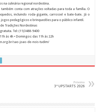
s na culinária regional nordestina.
o também conta com atrações voltadas para toda a família. O
uedos, incluindo roda-gigante, carrossel e bate-bate. Já o
, jogos pedagógicos e brinquedões para o público infantil.
 de Tradições Nordestinas
gratuita. Tel: (11)3488-9400
s 11h às 4h • Domingos: das 11h às 22h
tn.org.br/sao-joao-de-nois-tudim/
Próximo
3ª UPSTARTS 2026