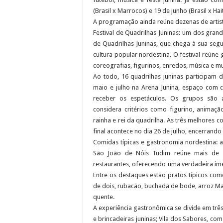
(Brasil x Marrocos) e 19 de junho (Brasil x Hait
A programação ainda reúne dezenas de artis
Festival de Quadrilhas Juninas: um dos gran
de Quadrilhas Juninas, que chega à sua segu
cultura popular nordestina. O festival reún
coreografias, figurinos, enredos, música e m
Ao todo, 16 quadrilhas juninas participam 
maio e julho na Arena Junina, espaço com
receber os espetáculos. Os grupos são a
considera critérios como figurino, animaçã
rainha e rei da quadrilha. As três melhores
final acontece no dia 26 de julho, encerran
Comidas típicas e gastronomia nordestina: 
São João de Nóis Tudim reúne mais de 4
restaurantes, oferecendo uma verdadeira imer
Entre os destaques estão pratos típicos com
de dois, rubacão, buchada de bode, arroz Ma
quente.
A experiência gastronômica se divide em trê
e brincadeiras juninas; Vila dos Sabores, co