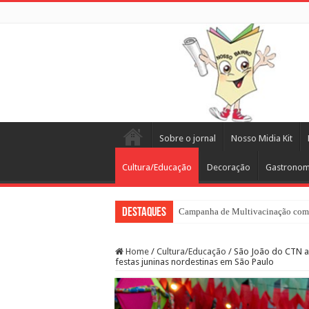
Sobre o jornal
Nosso Midia Kit
Cultura/Educação
Decoração
Gastronom
Destaques
Campanha de Multivacinação come
Home
/
Cultura/Educação
/
São João do CTN ac
festas juninas nordestinas em São Paulo