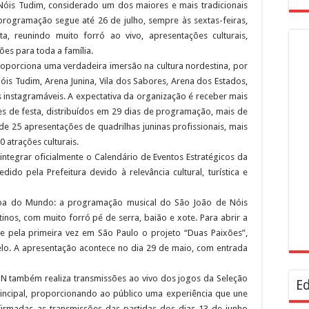
óis Tudim, considerado um dos maiores e mais tradicionais
 programação segue até 26 de julho, sempre às sextas-feiras,
, reunindo muito forró ao vivo, apresentações culturais,
ões para toda a família.
roporciona uma verdadeira imersão na cultura nordestina, por
is Tudim, Arena Junina, Vila dos Sabores, Arena dos Estados,
s instagramáveis. A expectativa da organização é receber mais
es de festa, distribuídos em 29 dias de programação, mais de
de 25 apresentações de quadrilhas juninas profissionais, mais
atrações culturais.
ntegrar oficialmente o Calendário de Eventos Estratégicos da
do pela Prefeitura devido à relevância cultural, turística e
pa do Mundo: a programação musical do São João de Nóis
tinos, com muito forró pé de serra, baião e xote. Para abrir a
e pela primeira vez em São Paulo o projeto “Duas Paixões”,
lo. A apresentação acontece no dia 29 de maio, com entrada
 também realiza transmissões ao vivo dos jogos da Seleção
Ed
principal, proporcionando ao público uma experiência que une
onfirmadas as transmissões das partidas dos dias 13 de junho