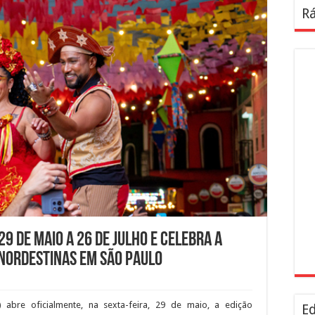
Rá
29 de maio a 26 de julho e celebra a
 nordestinas em São Paulo
 abre oficialmente, na sexta-feira, 29 de maio, a edição
Ed