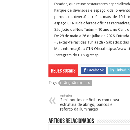
Estados, que reúne restaurantes especializado
Parque de diversões e espaço kids: o event
parque de diversões reúne mais de 10 brinq
espaço CTN Kids oferece oficinas recreativas
São João de Nóis Tudim – 10 anos, no Centro
De 29 de maio a 26 de julho de 2026. Entrada 
• Sextas-feiras: das 19h às 2h • Sábados: da
Mais informações: CTN Oficial https://www.c
Instagram do CTN @ctnsp
Facebook
LinkedIn
Redes Sociais
Tags
SÃO JOÃO DO CTN
Anterior
2 mil pontos de ônibus com nova
estrutura de abrigo, bancos e
reforço da iluminação
Artigos Relacionados