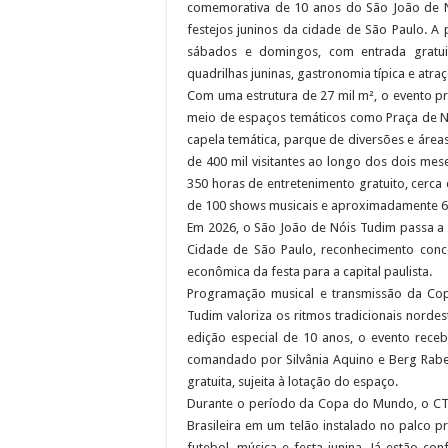
comemorativa de 10 anos do São João de N
festejos juninos da cidade de São Paulo. A
sábados e domingos, com entrada gratuita
quadrilhas juninas, gastronomia típica e atraç
Com uma estrutura de 27 mil m², o evento p
meio de espaços temáticos como Praça de Nó
capela temática, parque de diversões e área
de 400 mil visitantes ao longo dos dois mes
350 horas de entretenimento gratuito, cerca 
de 100 shows musicais e aproximadamente 60 
Em 2026, o São João de Nóis Tudim passa a i
Cidade de São Paulo, reconhecimento concedi
econômica da festa para a capital paulista.
Programação musical e transmissão da Co
Tudim valoriza os ritmos tradicionais nordes
edição especial de 10 anos, o evento receb
comandado por Silvânia Aquino e Berg Rabe
gratuita, sujeita à lotação do espaço.
Durante o período da Copa do Mundo, o CTN
Brasileira em um telão instalado no palco 
futebol, música e festa junina. Já estão c