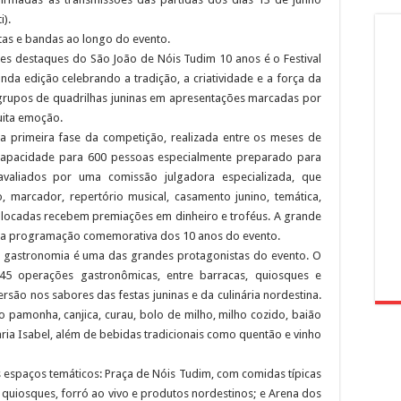
i).
tas e bandas ao longo do evento.
des destaques do São João de Nóis Tudim 10 anos é o Festival
nda edição celebrando a tradição, a criatividade e a força da
e grupos de quadrilhas juninas em apresentações marcadas por
uita emoção.
da primeira fase da competição, realizada entre os meses de
 capacidade para 600 pessoas especialmente preparado para
valiados por uma comissão julgadora especializada, que
o, marcador, repertório musical, casamento junino, temática,
 colocadas recebem premiações em dinheiro e troféus. A grande
do a programação comemorativa dos 10 anos do evento.
a gastronomia é uma das grandes protagonistas do evento. O
5 operações gastronômicas, entre barracas, quiosques e
são nos sabores das festas juninas e da culinária nordestina.
o pamonha, canjica, curau, bolo de milho, milho cozido, baião
ria Isabel, além de bebidas tradicionais como quentão e vinho
s espaços temáticos: Praça de Nóis Tudim, com comidas típicas
m quiosques, forró ao vivo e produtos nordestinos; e Arena dos