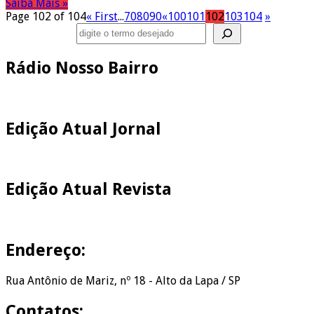
Saiba Mais »
Page 102 of 104
« First
...
70
80
90
«
100
101
102
103
104
»
Pesquisar
Rádio Nosso Bairro
Edição Atual Jornal
Edição Atual Revista
Endereço:
Rua Antônio de Mariz, nº 18 - Alto da Lapa / SP
Contatos: