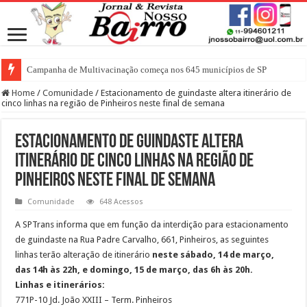
Campanha de Multivacinação começa nos 645 municípios de SP
Home
/
Comunidade
/
Estacionamento de guindaste altera itinerário de
cinco linhas na região de Pinheiros neste final de semana
Estacionamento de guindaste altera
itinerário de cinco linhas na região de
Pinheiros neste final de semana
Comunidade
648 Acessos
A SPTrans informa que em função da interdição para estacionamento
de guindaste na Rua Padre Carvalho, 661, Pinheiros, as seguintes
linhas terão alteração de itinerário
neste sábado, 14 de março,
das 14h às 22h, e domingo, 15 de março, das 6h às 20h.
Linhas e itinerários:
771P-10 Jd. João XXIII – Term. Pinheiros