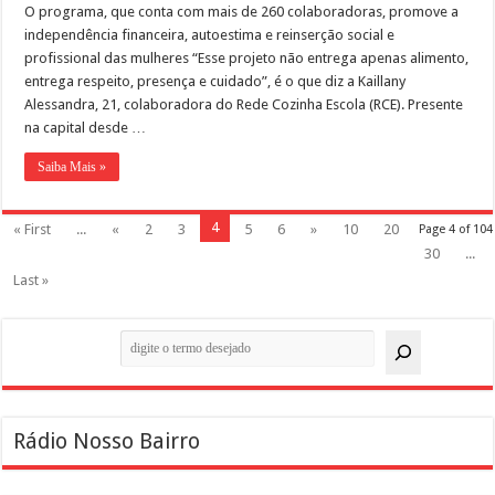
O programa, que conta com mais de 260 colaboradoras, promove a
independência financeira, autoestima e reinserção social e
profissional das mulheres “Esse projeto não entrega apenas alimento,
entrega respeito, presença e cuidado”, é o que diz a Kaillany
Alessandra, 21, colaboradora do Rede Cozinha Escola (RCE). Presente
na capital desde …
Saiba Mais »
4
« First
...
«
2
3
5
6
»
10
20
Page 4 of 104
30
...
Last »
Pesquisar
Rádio Nosso Bairro